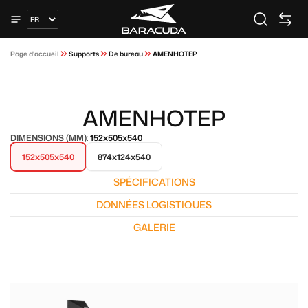
Page d'accueil
Supports
De bureau
AMENHOTEP
AMENHOTEP
DIMENSIONS (MM):
152x505x540
152x505x540
874x124x540
SPÉCIFICATIONS
DONNÉES LOGISTIQUES
GALERIE