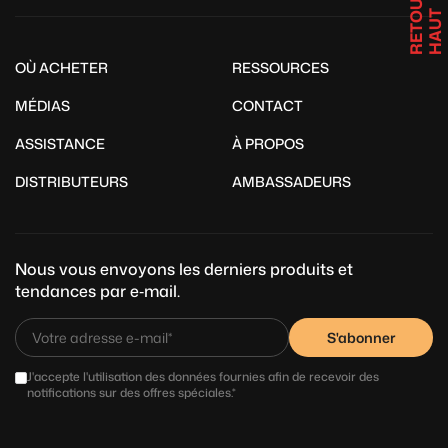
R
E
T
U
R
E
N
H
A
U
O
T
OÙ ACHETER
RESSOURCES
MÉDIAS
CONTACT
ASSISTANCE
À PROPOS
DISTRIBUTEURS
AMBASSADEURS
Nous vous envoyons les derniers produits et
tendances par e‑mail.
S'abonner
J'accepte l'utilisation des données fournies afin de recevoir des
notifications sur des offres spéciales.*