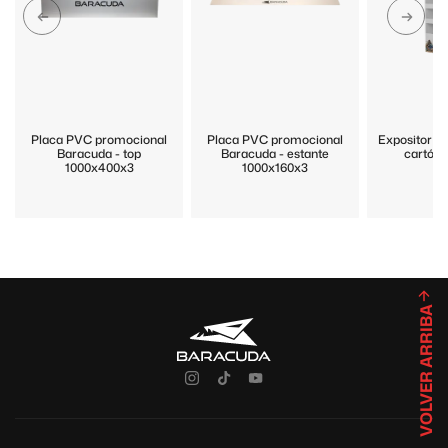
Placa PVC promocional
Placa PVC promocional
Expositor p
Baracuda - top
Baracuda - estante
cartón 
1000x400x3
1000x160x3
VOLVER ARRIBA