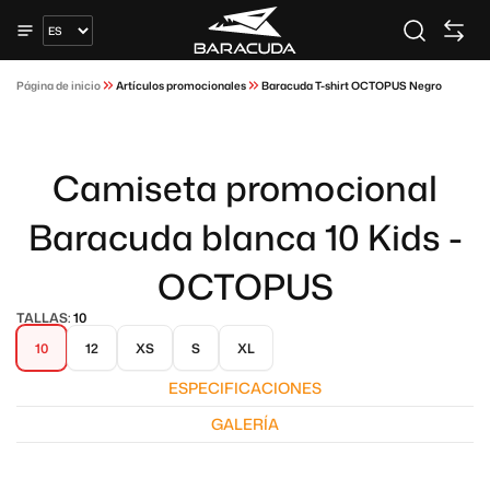
Página de inicio
Artículos promocionales
Baracuda T-shirt OCTOPUS Negro
Camiseta promocional
Baracuda blanca 10 Kids -
OCTOPUS
TALLAS:
10
10
12
XS
S
XL
ESPECIFICACIONES
GALERÍA