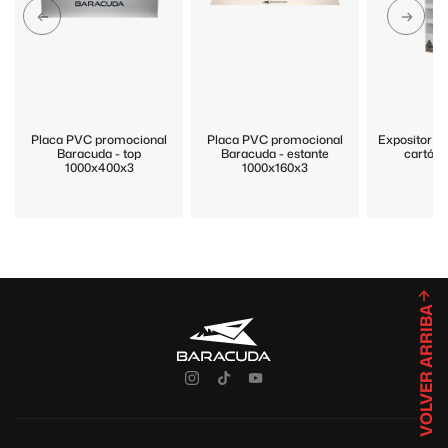
Placa PVC promocional
Placa PVC promocional
Expositor p
Baracuda - top
Baracuda - estante
cartón 
1000x400x3
1000x160x3
VOLVER ARRIBA