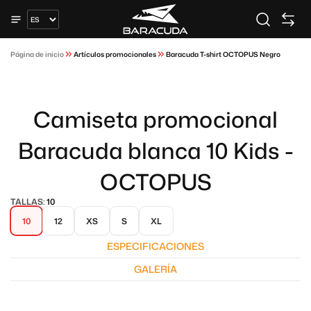
Página de inicio
Artículos promocionales
Baracuda T-shirt OCTOPUS Negro
Camiseta promocional
Baracuda blanca 10 Kids -
OCTOPUS
TALLAS:
10
10
12
XS
S
XL
ESPECIFICACIONES
GALERÍA