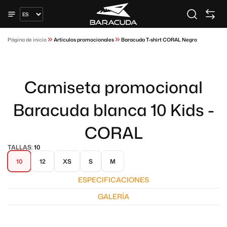
Página de inicio
Artículos promocionales
Baracuda T-shirt CORAL Negro
Camiseta promocional
Baracuda blanca 10 Kids -
CORAL
TALLAS:
10
10
12
XS
S
M
ESPECIFICACIONES
GALERÍA