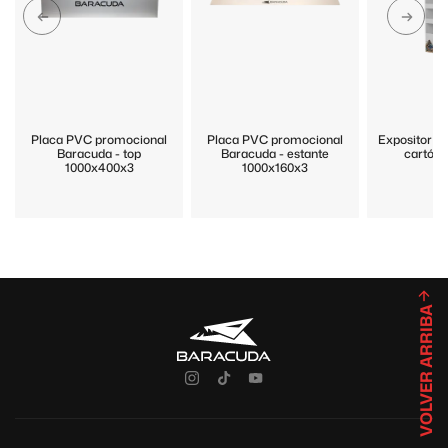
Placa PVC promocional
Placa PVC promocional
Expositor p
Baracuda - top
Baracuda - estante
cartón 
1000x400x3
1000x160x3
VOLVER ARRIBA