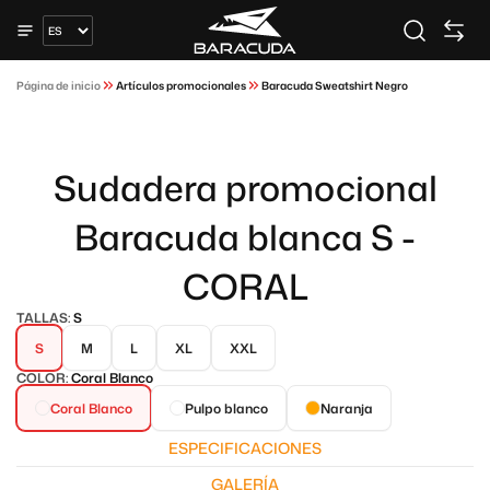
Página de inicio
Artículos promocionales
Baracuda Sweatshirt Negro
Sudadera promocional
Baracuda blanca S -
CORAL
TALLAS:
S
S
M
L
XL
XXL
COLOR:
Coral Blanco
Coral Blanco
Pulpo blanco
Naranja
ESPECIFICACIONES
GALERÍA