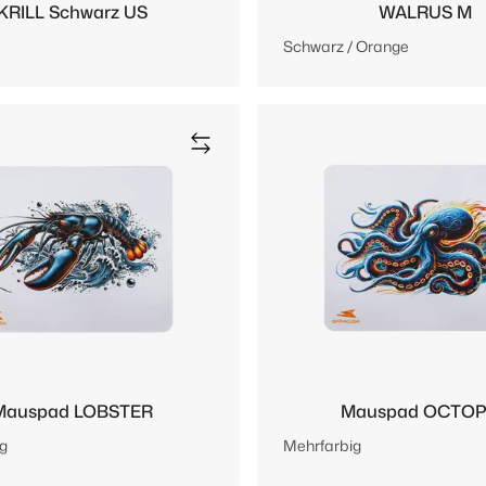
KRILL Schwarz US
WALRUS M
Schwarz / Orange
Mauspad LOBSTER
Mauspad OCTO
g
Mehrfarbig