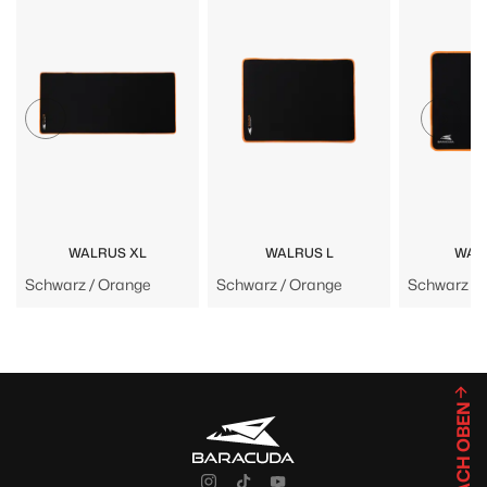
WALRUS XL
WALRUS L
WAL
Schwarz / Orange
Schwarz / Orange
Schwarz / 
NACH OBEN