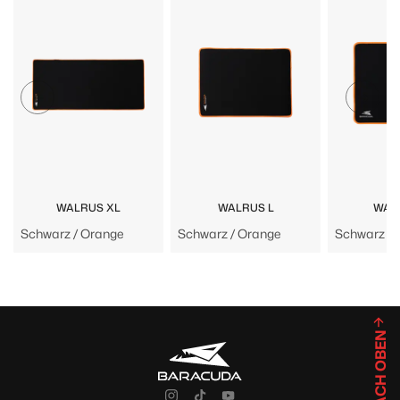
WALRUS XL
WALRUS L
WAL
Schwarz / Orange
Schwarz / Orange
Schwarz / 
NACH OBEN