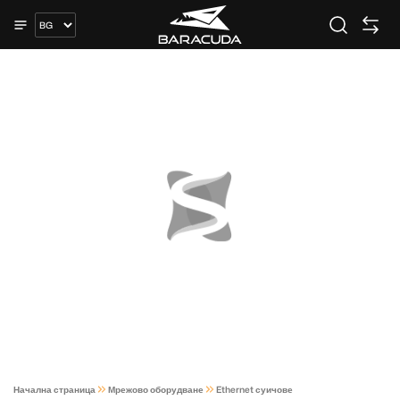
Начална страница
Мрежово оборудване
Ethernet суичове