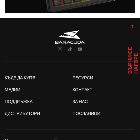
В
Ъ
Р
Н
И
С
Е
Н
А
Г
О
Р
Е
КЪДЕ ДА КУПЯ
РЕСУРСИ
МЕДИИ
КОНТАКТ
ПОДДРЪЖКА
ЗА НАС
ДИСТРИБУТОРИ
ПОСЛАНИЦИ