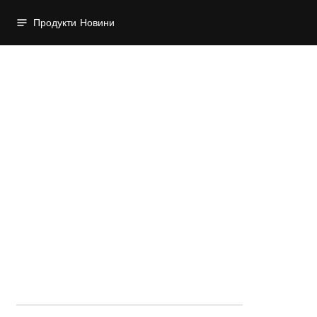
Продукти
Новини
Начална страница
Мрежово оборудване
Мрежово оборудване