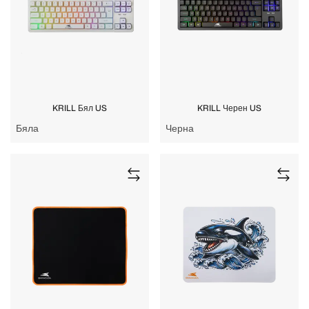
KRILL Бял US
KRILL Черен US
Бяла
Черна