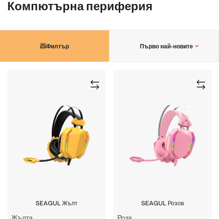
Компютърна периферия
Филтър
Първо най-новите
SEAGUL Жълт
SEAGUL Розов
Жълта
Роза