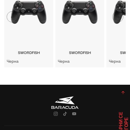
SWORDFISH
SWORDFISH
SWOR
Черна
Черна
Черна
В
Ъ
Р
Н
И
С
Е
Н
А
Г
О
Р
Е