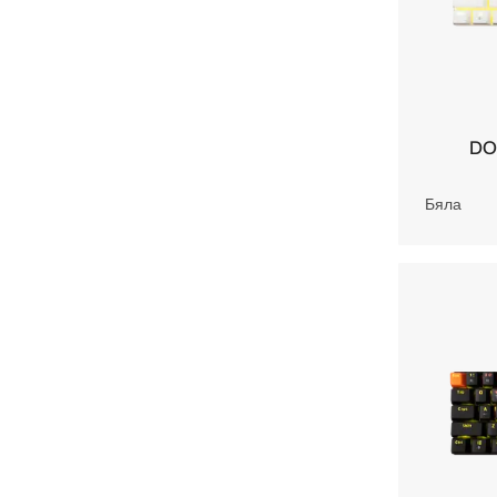
DO
Бяла