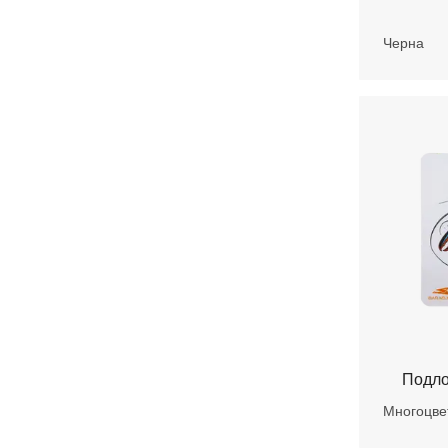
Черна
Подло
Многоцве