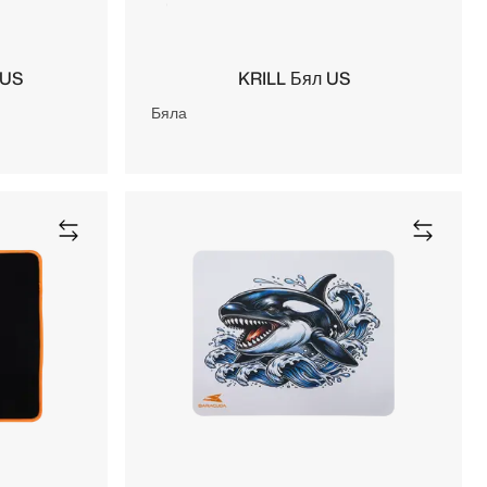
 US
KRILL Бял US
Бяла