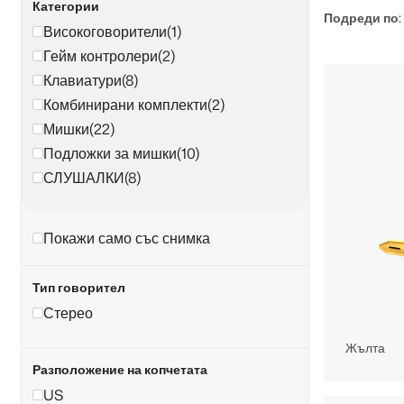
Категории
Подреди по:
Високоговорители
(1)
Гейм контролери
(2)
Клавиатури
(8)
Комбинирани комплекти
(2)
Мишки
(22)
Подложки за мишки
(10)
СЛУШАЛКИ
(8)
Покажи само със снимка
Тип говорител
Стерео
Жълта
Разположение на копчетата
US