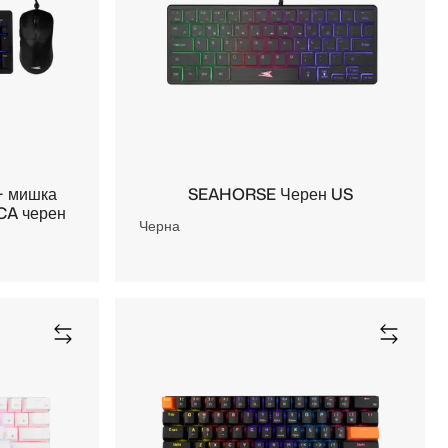
+ мишка
SEAHORSE Черен US
CA черен
Черна