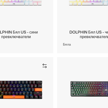
LPHIN Бял US - сини
DOLPHIN Бял US - ч
превключватели
превключвател
Бяла