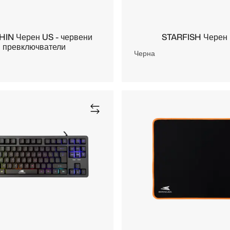
IN Черен US - червени
STARFISH Черен
превключватели
Черна