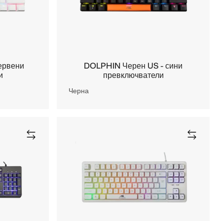
ервени
DOLPHIN Черен US - сини
и
превключватели
Черна