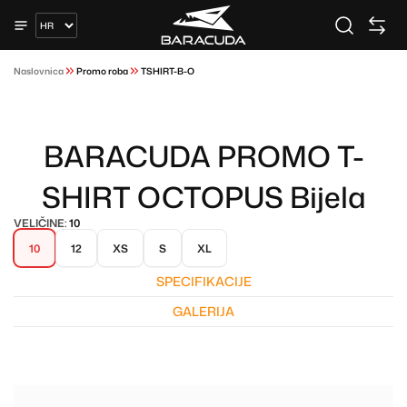
Naslovnica
Promo roba
TSHIRT-B-O
BARACUDA PROMO T-
SHIRT OCTOPUS Bijela
VELIČINE:
10
10
12
XS
S
XL
SPECIFIKACIJE
GALERIJA