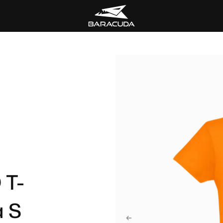
 T-
 S