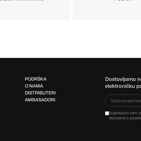
Dostavljamo naj
PODRŠKA
elektroničku p
O NAMA
DISTRIBUTERI
AMBASADORI
Suglasan/a sam za
obavijesti o pose