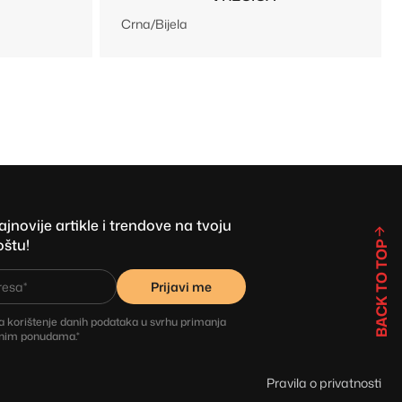
Crna/Bijela
novije artikle i trendove na tvoju
oštu!
BACK TO TOP
Prijavi me
 korištenje danih podataka u svrhu primanja
bnim ponudama.*
Pravila o privatnosti