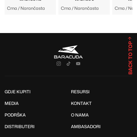
Crna / Narančasta
Crna / Narančasta
Crna / Nar
BACK TO TOP
GDJE KUPITI
RESURSI
MEDIA
KONTAKT
PODRŠKA
O NAMA
DISTRIBUTERI
AMBASADORI