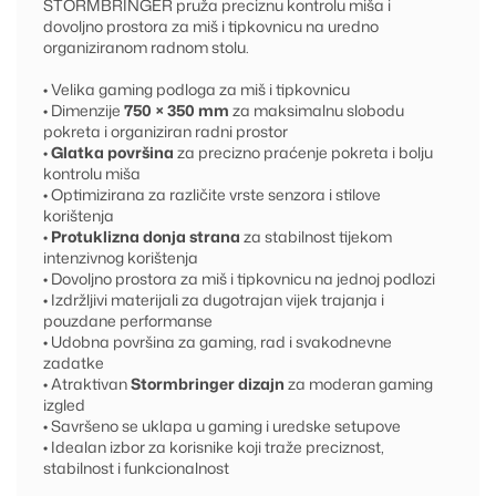
STORMBRINGER pruža preciznu kontrolu miša i
dovoljno prostora za miš i tipkovnicu na uredno
organiziranom radnom stolu.
• Velika gaming podloga za miš i tipkovnicu
• Dimenzije
750 × 350 mm
za maksimalnu slobodu
pokreta i organiziran radni prostor
•
Glatka površina
za precizno praćenje pokreta i bolju
kontrolu miša
• Optimizirana za različite vrste senzora i stilove
korištenja
•
Protuklizna donja strana
za stabilnost tijekom
intenzivnog korištenja
• Dovoljno prostora za miš i tipkovnicu na jednoj podlozi
• Izdržljivi materijali za dugotrajan vijek trajanja i
pouzdane performanse
• Udobna površina za gaming, rad i svakodnevne
zadatke
• Atraktivan
Stormbringer dizajn
za moderan gaming
izgled
• Savršeno se uklapa u gaming i uredske setupove
• Idealan izbor za korisnike koji traže preciznost,
stabilnost i funkcionalnost