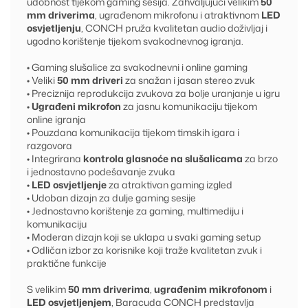
udobnost tijekom gaming sesija. Zahvaljujući velikim
50
mm driverima
, ugrađenom mikrofonu i atraktivnom
LED
osvjetljenju
, CONCH pruža kvalitetan audio doživljaj i
ugodno korištenje tijekom svakodnevnog igranja.
• Gaming slušalice za svakodnevni i online gaming
• Veliki
50 mm driveri
za snažan i jasan stereo zvuk
• Preciznija reprodukcija zvukova za bolje uranjanje u igru
•
Ugrađeni mikrofon
za jasnu komunikaciju tijekom
online igranja
• Pouzdana komunikacija tijekom timskih igara i
razgovora
• Integrirana
kontrola glasnoće na slušalicama
za brzo
i jednostavno podešavanje zvuka
•
LED osvjetljenje
za atraktivan gaming izgled
• Udoban dizajn za dulje gaming sesije
• Jednostavno korištenje za gaming, multimediju i
komunikaciju
• Moderan dizajn koji se uklapa u svaki gaming setup
• Odličan izbor za korisnike koji traže kvalitetan zvuk i
praktične funkcije
S velikim
50 mm driverima
,
ugrađenim mikrofonom
i
LED osvjetljenjem
, Baracuda CONCH predstavlja