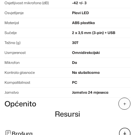
Osjetljivost mikrofona (dB)
-42 +/- 3
Osvjetljenje
Plavi LED
Materijal
ABS plastika
Sučelje
2 x 3,5 mm (3-pin) + USB
Težina (g)
307
Usmjerenost
Omnidirekcijski
Mikrofon
Da
Kontrola glasnoće
Na slušalicama
Kompatibilnost
PC
Jamstvo
Jamstvo 24 mjeseca
Općenito
Resursi
Brošura