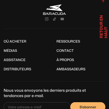
R
E
T
U
R
E
N
H
A
U
O
T
OÙ ACHETER
RESSOURCES
MÉDIAS
CONTACT
ASSISTANCE
À PROPOS
DISTRIBUTEURS
AMBASSADEURS
Nous vous envoyons les derniers produits et
tendances par e‑mail.
S'abonner