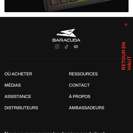
R
E
T
U
R
E
N
H
A
U
O
T
OÙ ACHETER
RESSOURCES
MÉDIAS
CONTACT
ASSISTANCE
À PROPOS
DISTRIBUTEURS
AMBASSADEURS