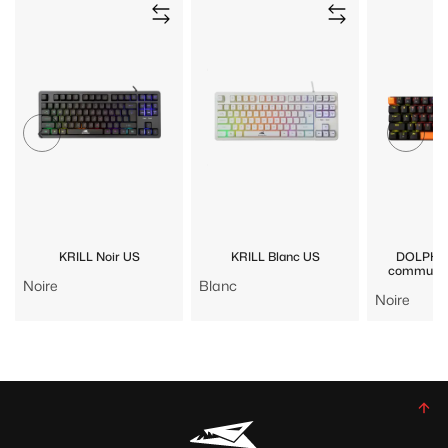
KRILL Noir US
KRILL Blanc US
DOLPHIN 
commutate
Noire
Blanc
Noire