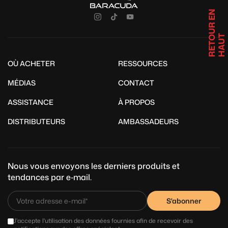
R
E
T
U
R
E
N
H
A
U
O
T
OÙ ACHETER
RESSOURCES
MÉDIAS
CONTACT
ASSISTANCE
À PROPOS
DISTRIBUTEURS
AMBASSADEURS
Nous vous envoyons les derniers produits et
tendances par e‑mail.
S'abonner
J'accepte l'utilisation des données fournies afin de recevoir des