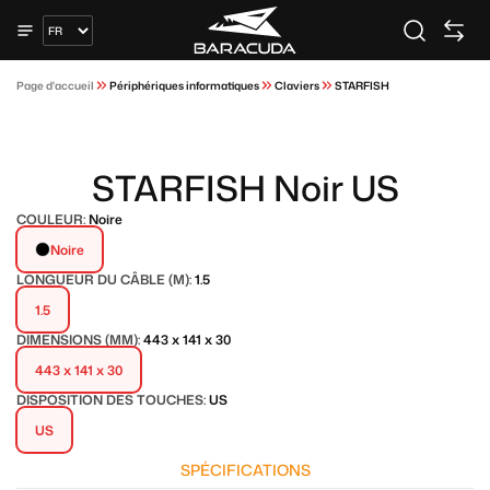
Page d'accueil
Périphériques informatiques
Claviers
STARFISH
STARFISH Noir US
COULEUR:
Noire
Noire
LONGUEUR DU CÂBLE (M):
1.5
1.5
DIMENSIONS (MM):
443 x 141 x 30
443 x 141 x 30
DISPOSITION DES TOUCHES:
US
US
SPÉCIFICATIONS