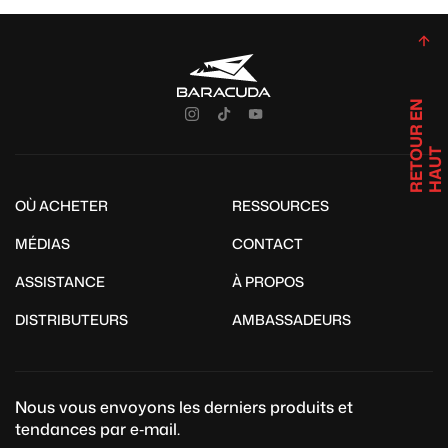
R
E
T
U
R
E
N
H
A
U
O
T
OÙ ACHETER
RESSOURCES
MÉDIAS
CONTACT
ASSISTANCE
À PROPOS
DISTRIBUTEURS
AMBASSADEURS
Nous vous envoyons les derniers produits et
tendances par e‑mail.