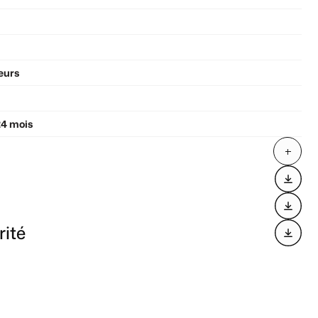
eurs
24 mois
rité