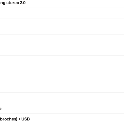
g stereo 2.0
e
 broches) + USB