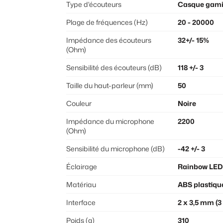
Type d'écouteurs
Casque gamin
Plage de fréquences (Hz)
20 - 20000
Impédance des écouteurs
32+/- 15%
(Ohm)
Sensibilité des écouteurs (dB)
118 +/- 3
Taille du haut-parleur (mm)
50
Couleur
Noire
Impédance du microphone
2200
(Ohm)
Sensibilité du microphone (dB)
-42 +/- 3
Éclairage
Rainbow LED
Matériau
ABS plastiqu
Interface
2 x 3,5 mm (3
Poids (g)
310