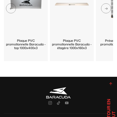
Plaque PVC
Plaque PVC
Présent
promotionnelle Baracuda -
promotionnelle Baracuda -
promotionn
top 1000x400x3
étagère 1000x160x3
R
E
T
U
R
E
N
H
A
U