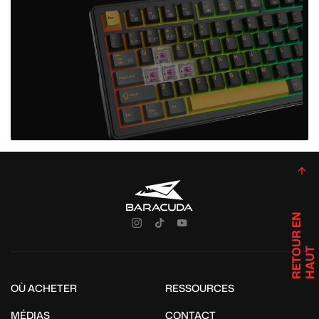
R
E
T
U
R
E
N
H
A
U
O
T
OÙ ACHETER
RESSOURCES
MÉDIAS
CONTACT