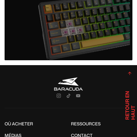
R
E
T
U
R
E
N
H
A
U
O
T
OÙ ACHETER
RESSOURCES
MÉDIAS
CONTACT