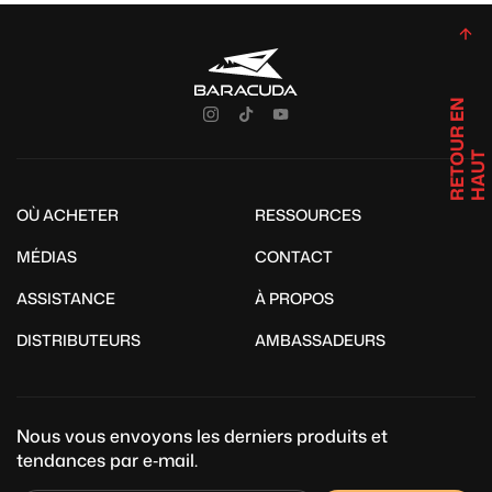
R
E
T
U
R
E
N
H
A
U
O
T
OÙ ACHETER
RESSOURCES
MÉDIAS
CONTACT
ASSISTANCE
À PROPOS
DISTRIBUTEURS
AMBASSADEURS
Nous vous envoyons les derniers produits et
tendances par e‑mail.