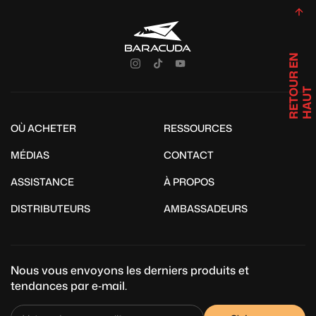
R
E
T
U
R
E
N
H
A
U
O
T
OÙ ACHETER
RESSOURCES
MÉDIAS
CONTACT
ASSISTANCE
À PROPOS
DISTRIBUTEURS
AMBASSADEURS
Nous vous envoyons les derniers produits et
tendances par e‑mail.