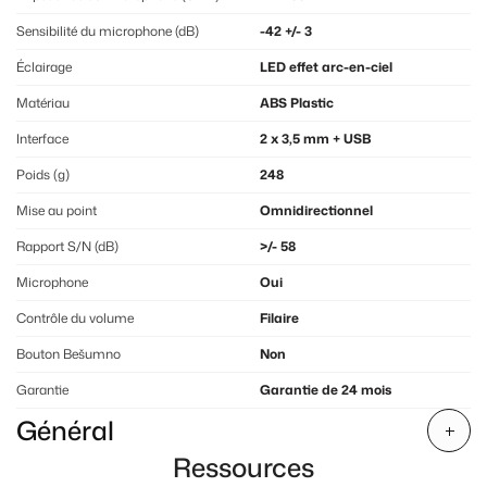
Sensibilité du microphone (dB)
-42 +/- 3
Éclairage
LED effet arc-en-ciel
Matériau
ABS Plastic
Interface
2 x 3,5 mm + USB
Poids (g)
248
Mise au point
Omnidirectionnel
Rapport S/N (dB)
>/- 58
Microphone
Oui
Contrôle du volume
Filaire
Bouton Bešumno
Non
Garantie
Garantie de 24 mois
Général
Ressources