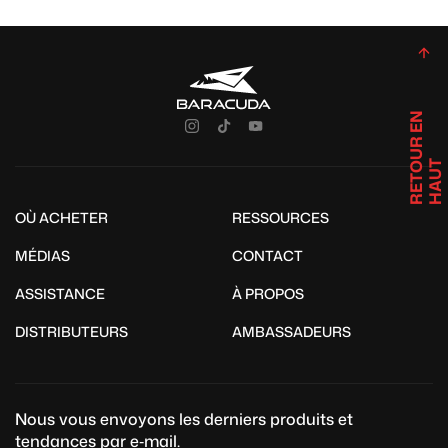
R
E
T
U
R
E
N
H
A
U
O
T
OÙ ACHETER
RESSOURCES
MÉDIAS
CONTACT
ASSISTANCE
À PROPOS
DISTRIBUTEURS
AMBASSADEURS
Nous vous envoyons les derniers produits et
tendances par e‑mail.