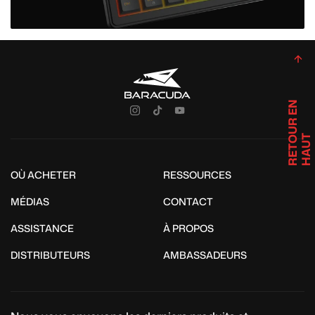
R
E
T
U
R
E
N
H
A
U
O
T
OÙ ACHETER
RESSOURCES
MÉDIAS
CONTACT
ASSISTANCE
À PROPOS
DISTRIBUTEURS
AMBASSADEURS