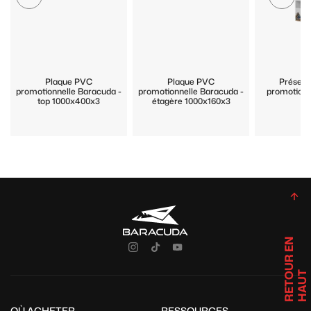
Plaque PVC
Plaque PVC
Présent
promotionnelle Baracuda -
promotionnelle Baracuda -
promotionn
top 1000x400x3
étagère 1000x160x3
R
E
T
U
R
E
N
H
A
U
O
T
OÙ ACHETER
RESSOURCES