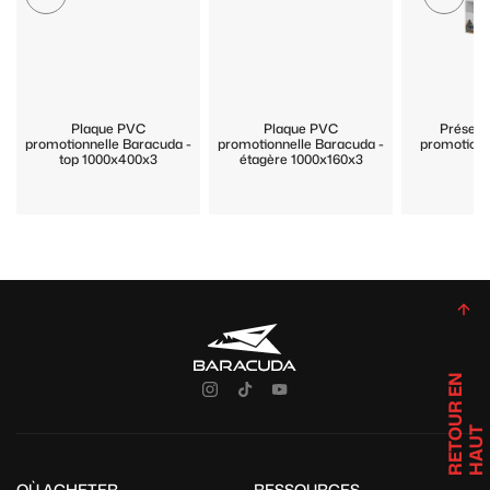
Plaque PVC
Plaque PVC
Présent
promotionnelle Baracuda -
promotionnelle Baracuda -
promotionn
top 1000x400x3
étagère 1000x160x3
R
E
T
U
R
E
N
H
A
U
O
T
OÙ ACHETER
RESSOURCES