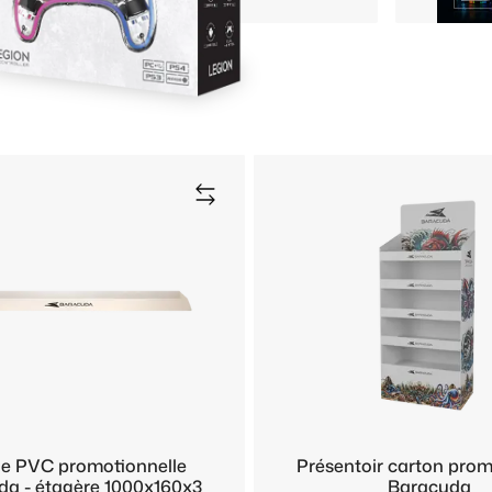
e PVC promotionnelle
Présentoir carton prom
da - étagère 1000x160x3
Baracuda