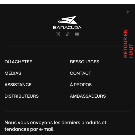
R
E
T
U
R
E
N
H
A
U
O
T
OÙ ACHETER
RESSOURCES
MÉDIAS
CONTACT
ASSISTANCE
À PROPOS
DISTRIBUTEURS
AMBASSADEURS
Nous vous envoyons les derniers produits et
tendances par e‑mail.