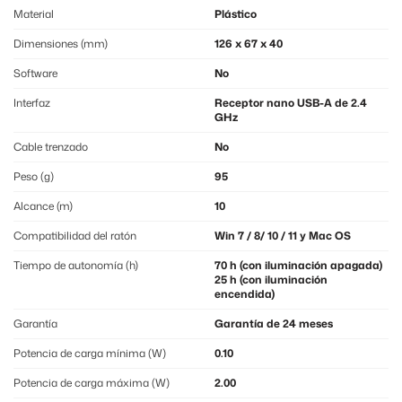
Material
Plástico
Dimensiones (mm)
126 x 67 x 40
Software
No
Interfaz
Receptor nano USB-A de 2.4
GHz
Cable trenzado
No
Peso (g)
95
Alcance (m)
10
Compatibilidad del ratón
Win 7 / 8/ 10 / 11 y Mac OS
Tiempo de autonomía (h)
70 h (con iluminación apagada)
25 h (con iluminación
encendida)
Garantía
Garantía de 24 meses
Potencia de carga mínima (W)
0.10
Potencia de carga máxima (W)
2.00