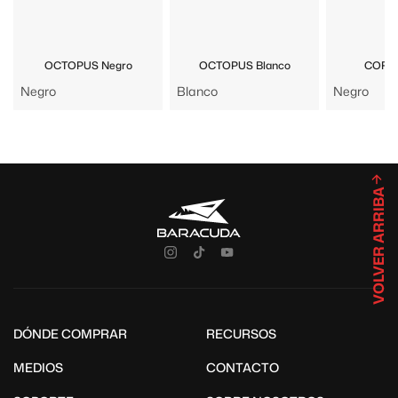
OCTOPUS Negro
OCTOPUS Blanco
CORAL
Negro
Blanco
Negro
VOLVER ARRIBA
DÓNDE COMPRAR
RECURSOS
MEDIOS
CONTACTO