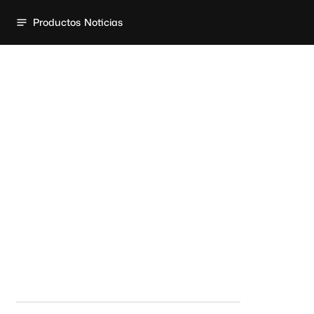
Productos
Noticias
Página de inicio
Soportes
De pared
De pared