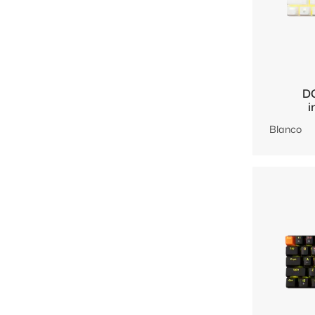
DO
i
Blanco