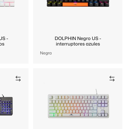
US -
DOLPHIN Negro US -
jos
interruptores azules
Negra