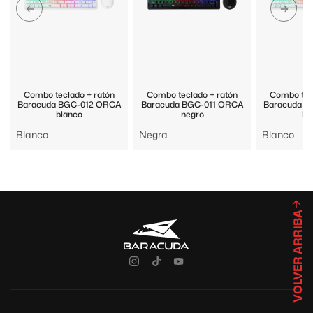
Combo teclado + ratón
Combo teclado + ratón
Combo tecl
Baracuda BGC-012 ORCA
Baracuda BGC-011 ORCA
Baracuda B
blanco
negro
bl
Blanco
Negra
Blanco
VOLVER ARRIBA