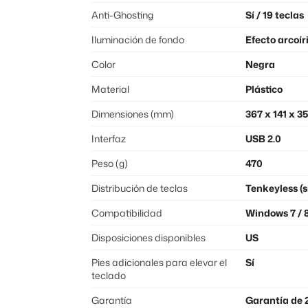
Anti-Ghosting
Sí / 19 teclas
Iluminación de fondo
Efecto arcoír
Color
Negra
Material
Plástico
Dimensiones (mm)
367 x 141 x 35
Interfaz
USB 2.0
Peso (g)
470
Distribución de teclas
Tenkeyless (s
Compatibilidad
Windows 7 / 8
Disposiciones disponibles
US
Pies adicionales para elevar el
Sí
teclado
Garantía
Garantía de 