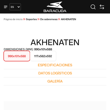
Página de inicio
Soportes
De sobremesa
AKHENATEN
AKHENATEN
DIMENSIONES (MM):
990x101x588
990x101x588
117x562x592
ESPECIFICACIONES
DATOS LOGÍSTICOS
GALERÍA