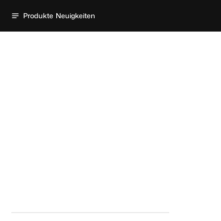
Produkte
Neuigkeiten
Startseite
Computerkomponenten
Lüfter
Lüfter