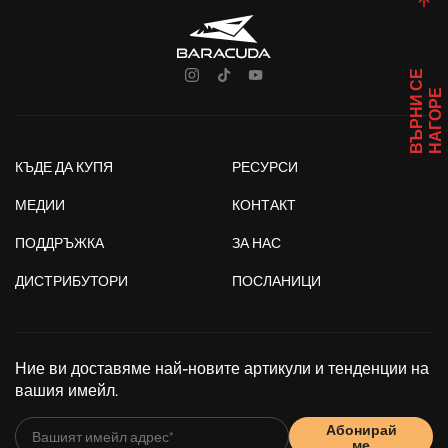
В
Ъ
Р
Н
И
С
Е
Н
А
Г
О
Р
Е
КЪДЕ ДА КУПЯ
РЕСУРСИ
МЕДИИ
КОНТАКТ
ПОДДРЪЖКА
ЗА НАС
ДИСТРИБУТОРИ
ПОСЛАНИЦИ
Ние ви доставяме най-новите артикули и тенденции на
вашия имейл.
Абонирай
ме