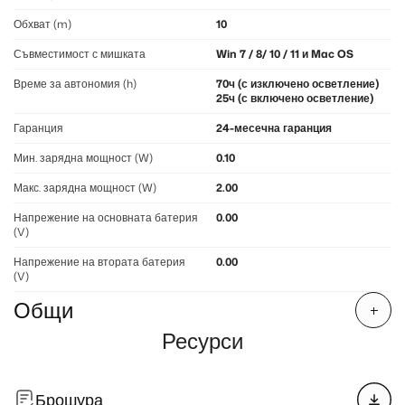
Обхват (m)
10
Съвместимост с мишката
Win 7 / 8/ 10 / 11 и Mac OS
Време за автономия (h)
70ч (с изключено осветление)
25ч (с включено осветление)
Гаранция
24-месечна гаранция
Мин. зарядна мощност (W)
0.10
Макс. зарядна мощност (W)
2.00
Напрежение на основната батерия
0.00
(V)
Напрежение на втората батерия
0.00
(V)
Общи
Ресурси
Брошура