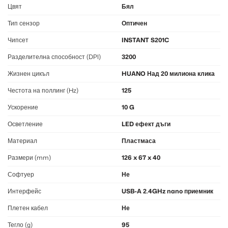
Цвят
Бял
Тип сензор
Оптичен
Чипсет
INSTANT S201C
Разделителна способност (DPI)
3200
Жизнен цикъл
HUANO Над 20 милиона клика
Честота на поллинг (Hz)
125
Ускорение
10 G
Осветление
LED ефект дъги
Материал
Пластмаса
Размери (mm)
126 x 67 x 40
Софтуер
Не
Интерфейс
USB-A 2.4GHz nano приемник
Плетен кабел
Не
Тегло (g)
95