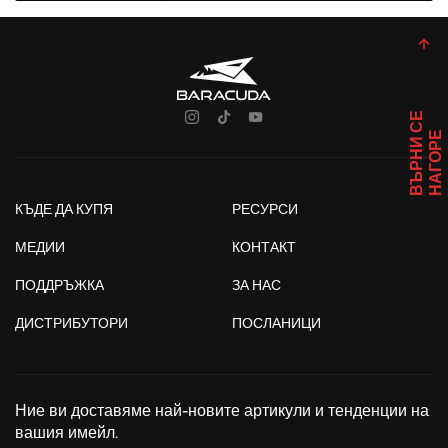
В
Ъ
Р
Н
И
С
Е
Н
А
Г
О
Р
Е
КЪДЕ ДА КУПЯ
РЕСУРСИ
МЕДИИ
КОНТАКТ
ПОДДРЪЖКА
ЗА НАС
ДИСТРИБУТОРИ
ПОСЛАНИЦИ
Ние ви доставяме най-новите артикули и тенденции на
вашия имейл.