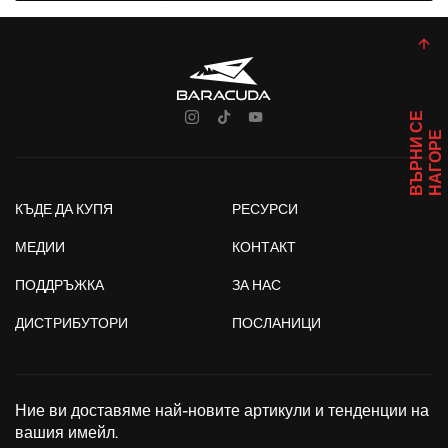
В
Ъ
Р
Н
И
С
Е
Н
А
Г
О
Р
Е
КЪДЕ ДА КУПЯ
РЕСУРСИ
МЕДИИ
КОНТАКТ
ПОДДРЪЖКА
ЗА НАС
ДИСТРИБУТОРИ
ПОСЛАНИЦИ
Ние ви доставяме най-новите артикули и тенденции на
вашия имейл.