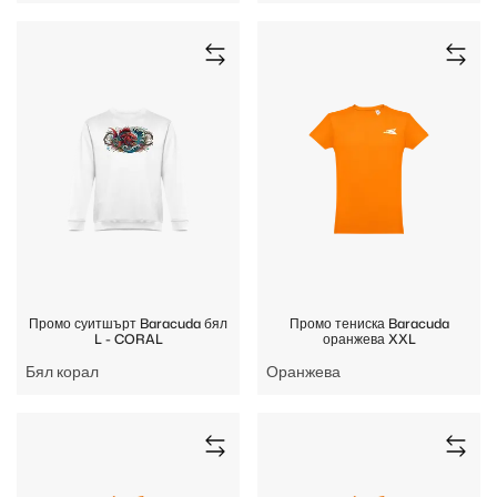
Промо суитшърт Baracuda бял
Промо тениска Baracuda
L - CORAL
оранжева XXL
Бял корал
Оранжева