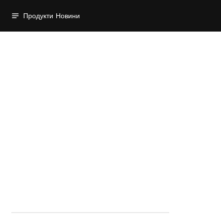
Продукти
Новини
Начална страница
Почистващи средства
Почистващи
средства