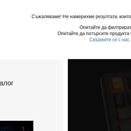
Съжаляваме! Не намерихме резултати, които
Опитайте да филтрират
Опитайте да потърсите продукта 
Свържете се с нас
алог