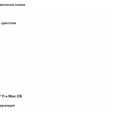
 милиона клика
. цветове
 / 11 и Mac OS
гаранция