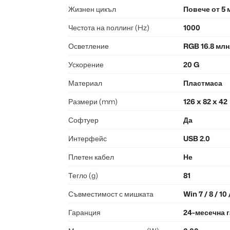
Жизнен цикъл
Повече от 5
Честота на поллинг (Hz)
1000
Осветление
RGB 16.8 млн
Ускорение
20 G
Материал
Пластмаса
Размери (mm)
126 x 82 x 42
Софтуер
Да
Интерфейс
USB 2.0
Плетен кабел
Не
Тегло (g)
81
Съвместимост с мишката
Win 7 / 8 / 10
Гаранция
24-месечна 