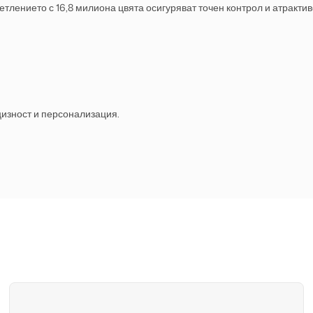
етлението с 16,8 милиона цвята осигуряват точен контрол и атрактив
цизност и персонализация.