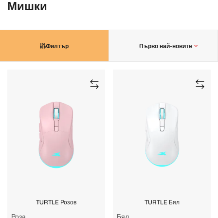
Мишки
Филтър
Първо най-новите
TURTLE Розов
TURTLE Бял
Роза
Бял