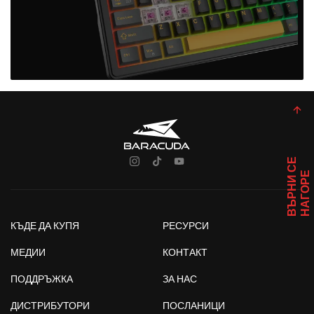
В
Ъ
Р
Н
И
С
Е
Н
А
Г
О
Р
Е
КЪДЕ ДА КУПЯ
РЕСУРСИ
МЕДИИ
КОНТАКТ
ПОДДРЪЖКА
ЗА НАС
ДИСТРИБУТОРИ
ПОСЛАНИЦИ