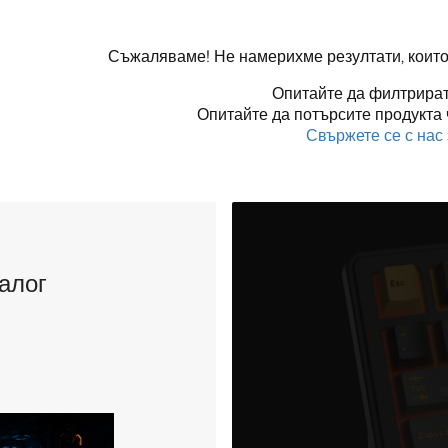
Съжаляваме! Не намерихме резултати, които
Опитайте да филтрират
Опитайте да потърсите продукта 
Свържете се с нас
алог