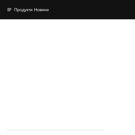
Продукти
Новини
Начална страница
Кабели
Мрежови - UTP
Мрежови - UTP