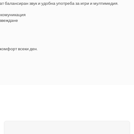
т балансиран звук и удобна употреба за игри и мултимедия.
н комуникация
извеждане
 комфорт всеки ден.