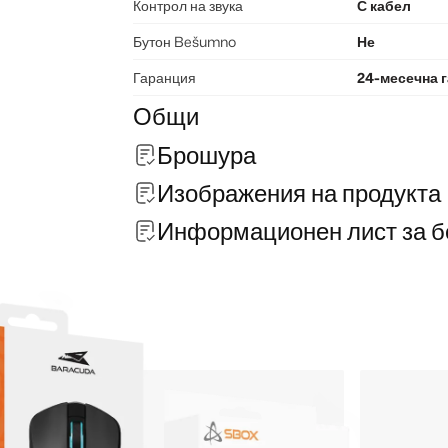
Контрол на звука
С кабел
Бутон Bešumno
Не
Гаранция
24-месечна 
Общи
Брошура
Изображения на продукта
Информационен лист за б