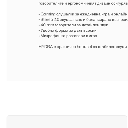
говорителите и ергономичният дизайн осигурява
• Gaming слушалки за ежедневна игра и онлай
• Stereo 2.0 звук за ясно и балансирано възпро
• 40 mm говорители за детайлен звук
• Удобна форма за дълги сесии
• Микрофон за разговори в игра
HYDRA е практичен headset за стабилен звук и