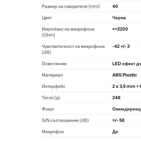
Размер на говорителя (mm)
40
Цвят
Черна
Имpedанс на микрофона
<=2200
(Ohm)
Чувствителност на микрофона
-42 +/- 3
(dB)
Осветление
LED ефект д
Материал
ABS Plastic
Интерфейс
2 x 3,5 mm +
Тегло (g)
248
Фокус
Омнидирекц
S/N съотношение (dB)
>/- 58
Микрофон
Да